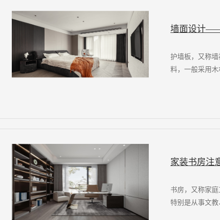
墙面设计—
护墙板，又称墙
料，一般采用木
家装书房注
书房，又称家庭
特别是从事文教